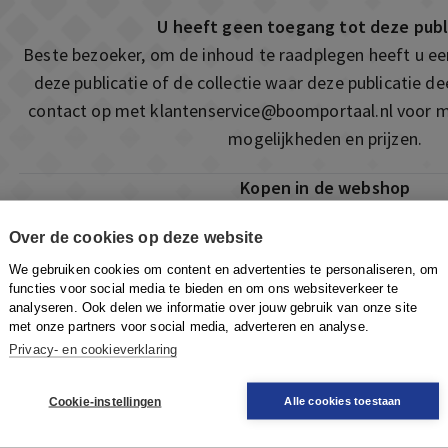
U heeft geen toegang tot deze publ
Beste bezoeker, om de inhoud te raadplegen heeft u e
deze publicatie of de collectie waar deze publicatie 
contact op met
klantenservice@boomportaal.nl
voor m
mogelijkheden en prijzen.
Kopen in de webshop
Deze publicatie is ook te vinden in onze webshop. Som
Over de cookies op deze website
ook de mogelijkheid om direct toegang te kopen to
We gebruiken cookies om content en advertenties te personaliseren, om
Naar de webshop
functies voor social media te bieden en om ons websiteverkeer te
analyseren. Ook delen we informatie over jouw gebruik van onze site
met onze partners voor social media, adverteren en analyse.
Privacy- en cookieverklaring
Cookie-instellingen
Alle cookies toestaan