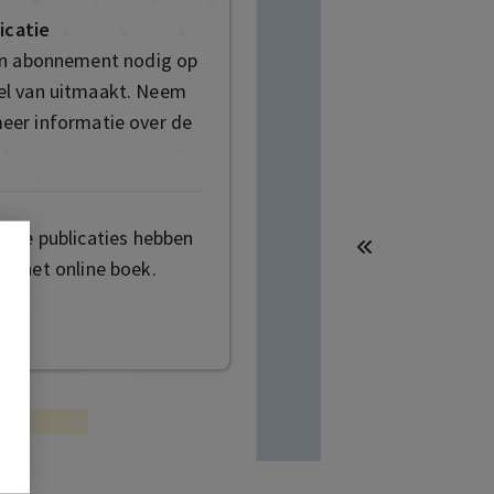
icatie
en abonnement nodig op
deel van uitmaakt. Neem
eer informatie over de
mige publicaties hebben
t het online boek.