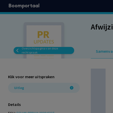
Boomportaal
Afwijz
Overzichtspagina van deze
Samenva
rechtspraak
Klik voor meer uitspraken
Uitleg
Details