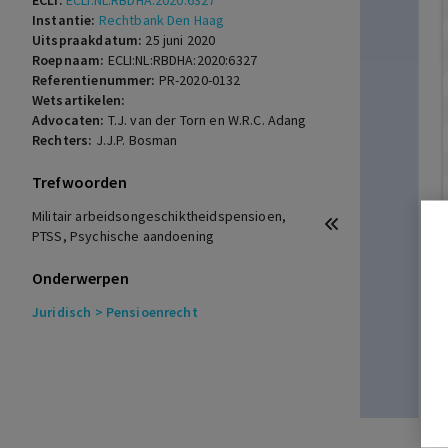
ECLI:
ECLI:NL:RBDHA:2020:6327
Instantie:
Rechtbank Den Haag
Uitspraakdatum:
25 juni 2020
Roepnaam:
ECLI:NL:RBDHA:2020:6327
Referentienummer:
PR-2020-0132
Wetsartikelen:
Advocaten:
T.J. van der Torn en W.R.C. Adang
Rechters:
J.J.P. Bosman
Trefwoorden
Militair arbeidsongeschiktheidspensioen,
PTSS, Psychische aandoening
Onderwerpen
Juridisch
> Pensioenrecht