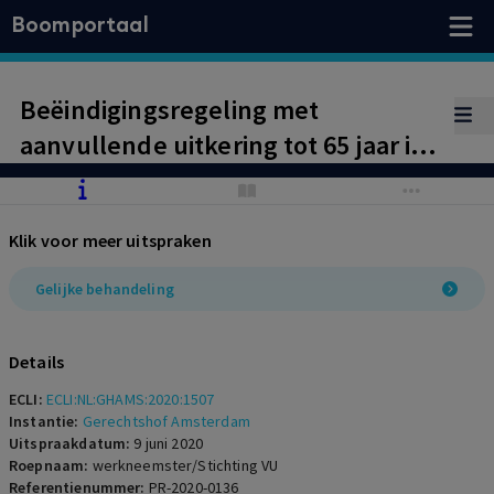
Boomportaal
Beëindigingsregeling met
aanvullende uitkering tot 65 jaar is
na verhoging AOW-leeftijd geen
leeftijdsdiscriminatie
Klik voor meer uitspraken
Gelijke behandeling
Details
ECLI:
ECLI:NL:GHAMS:2020:1507
Instantie:
Gerechtshof Amsterdam
Uitspraakdatum:
9 juni 2020
Roepnaam:
werkneemster/Stichting VU
Referentienummer:
PR-2020-0136