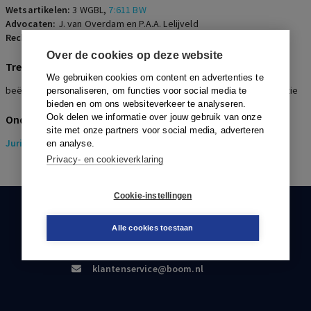
Wetsartikelen:
3 WGBL
,
7:611 BW
Advocaten:
J. van Overdam en P.A.A. Lelijveld
Rechters:
A.M.A. Verscheure, W.H.F.M. Cortenraad en D. Kingma
Over de cookies op deze website
Trefwoorden
We gebruiken cookies om content en advertenties te
beëindigingsregeling, Verhoging AOW leeftijd, Leeftijdsdiscriminatie
personaliseren, om functies voor social media te
bieden en om ons websiteverkeer te analyseren.
Ook delen we informatie over jouw gebruik van onze
Onderwerpen
site met onze partners voor social media, adverteren
Juridisch
> Pensioenrecht
en analyse.
Privacy- en cookieverklaring
Cookie-instellingen
KLANTENSERVICE
Alle cookies toestaan
088-0301000
klantenservice@boom.nl