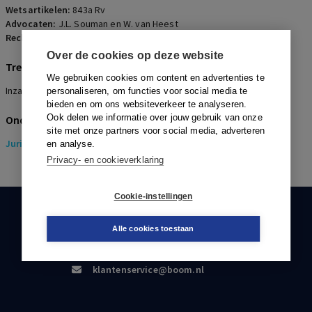
Wetsartikelen:
843a Rv
Advocaten:
J.L. Souman en W. van Heest
Rechters:
J. Blokland
Over de cookies op deze website
Trefwoorden
We gebruiken cookies om content en advertenties te
Inzagerecht, Informatie, Bepaalde bescheiden
personaliseren, om functies voor social media te
bieden en om ons websiteverkeer te analyseren.
Ook delen we informatie over jouw gebruik van onze
Onderwerpen
site met onze partners voor social media, adverteren
Juridisch
> Pensioenrecht
en analyse.
Privacy- en cookieverklaring
Cookie-instellingen
KLANTENSERVICE
Alle cookies toestaan
088-0301000
klantenservice@boom.nl