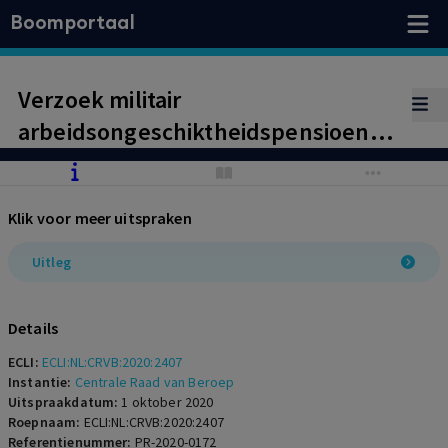
Boomportaal
Verzoek militair
arbeidsongeschiktheidspensioen
terecht afgewezen, geen schending
zorgplicht
Klik voor meer uitspraken
Uitleg
Details
ECLI:
ECLI:NL:CRVB:2020:2407
Instantie:
Centrale Raad van Beroep
Uitspraakdatum:
1 oktober 2020
Roepnaam:
ECLI:NL:CRVB:2020:2407
Referentienummer:
PR-2020-0172