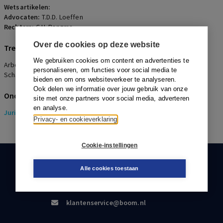
Wetsartikelen:
Advocaten:
T.D.D. Loeffen
Rechters:
C.H. Bangma
Over de cookies op deze website
Trefwoorden
We gebruiken cookies om content en advertenties te
Arbeidsongeschiktheidspensioen, Militair, Zorgplicht,
personaliseren, om functies voor social media te
Schadevergoeding
bieden en om ons websiteverkeer te analyseren.
Ook delen we informatie over jouw gebruik van onze
Onderwerpen
site met onze partners voor social media, adverteren
en analyse.
Juridisch
> Pensioenrecht
Privacy- en cookieverklaring
Cookie-instellingen
KLANTENSERVICE
Alle cookies toestaan
088-0301000
klantenservice@boom.nl