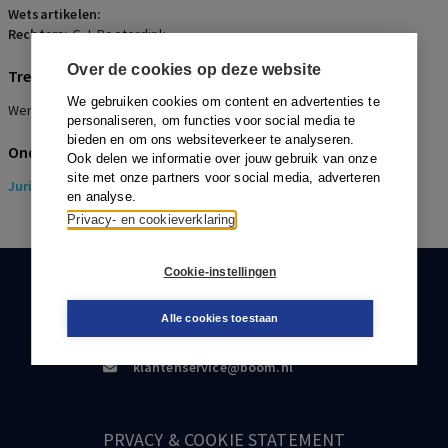
Wetsartikelen:
Rechters:
G.J. Roeterdink
Over de cookies op deze website
Trefwoorden
We gebruiken cookies om content en advertenties te
Werkingsfeer, Hoofdzakelijkheidscriterium, Verplichtstelling
personaliseren, om functies voor social media te
bieden en om ons websiteverkeer te analyseren.
Onderwerpen
Ook delen we informatie over jouw gebruik van onze
site met onze partners voor social media, adverteren
Juridisch
> Pensioenrecht
en analyse.
Privacy- en cookieverklaring
Cookie-instellingen
KLANTENSERVICE
Alle cookies toestaan
088-0301000
klantenservice@boom.nl
PRVACY & COOKIE STATEMENT