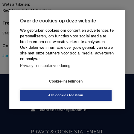
Wetsartikelen:
Rechters:
G.A.F.M. Wouters
Over de cookies op deze website
Trefwoorden
We gebruiken cookies om content en advertenties te
Verplichtstelling, Incasso, Buitengerechtelijke kosten, Rente
personaliseren, om functies voor social media te
bieden en om ons websiteverkeer te analyseren.
Onderwerpen
Ook delen we informatie over jouw gebruik van onze
site met onze partners voor social media, adverteren
Juridisch
> Pensioenrecht
en analyse.
Privacy- en cookieverklaring
Cookie-instellingen
KLANTENSERVICE
Alle cookies toestaan
088-0301000
klantenservice@boom.nl
PRVACY & COOKIE STATEMENT