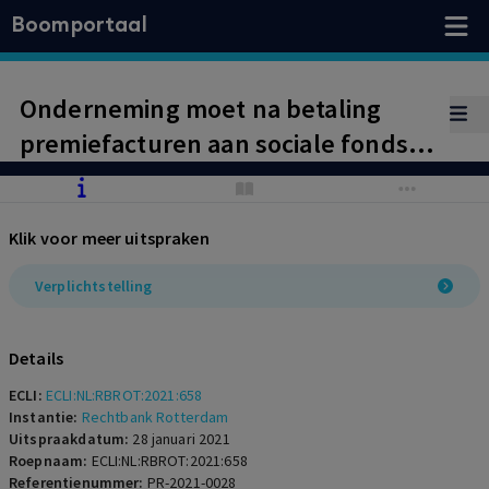
Boomportaal
Onderneming moet na betaling
premiefacturen aan sociale fondsen
en bedrijfstakpensioenfondsen
rentefactuur betalen,
Klik voor meer uitspraken
buitengerechtelijke kosten over
premiefactuur niet;
Verplichtstelling
buitengerechtelijke kosten over
rentefactuur wel
Details
ECLI:
ECLI:NL:RBROT:2021:658
Instantie:
Rechtbank Rotterdam
Uitspraakdatum:
28 januari 2021
Roepnaam:
ECLI:NL:RBROT:2021:658
Referentienummer:
PR-2021-0028