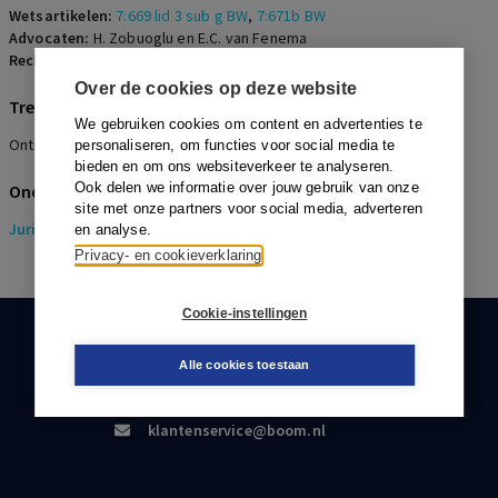
Wetsartikelen:
7:669 lid 3 sub g BW
,
7:671b BW
Advocaten:
H. Zobuoglu en E.C. van Fenema
Rechters:
R.M. de Winter, W.H.F.M. Cortenraad en F.J. Verbeek
Over de cookies op deze website
Trefwoorden
We gebruiken cookies om content en advertenties te
Ontslag, Billijke vergoeding, Pensioenschade
personaliseren, om functies voor social media te
bieden en om ons websiteverkeer te analyseren.
Ook delen we informatie over jouw gebruik van onze
Onderwerpen
site met onze partners voor social media, adverteren
Juridisch
> Pensioenrecht
en analyse.
Privacy- en cookieverklaring
Cookie-instellingen
KLANTENSERVICE
Alle cookies toestaan
088-0301000
klantenservice@boom.nl