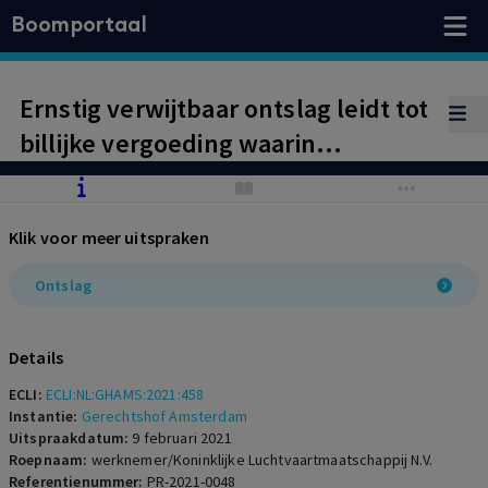
Boomportaal
Ernstig verwijtbaar ontslag leidt tot
billijke vergoeding waarin
inkomens- en pensioenschade is
meegenomen
Klik voor meer uitspraken
Ontslag
Details
ECLI:
ECLI:NL:GHAMS:2021:458
Instantie:
Gerechtshof Amsterdam
Uitspraakdatum:
9 februari 2021
Roepnaam:
werknemer/Koninklijke Luchtvaartmaatschappij N.V.
Referentienummer:
PR-2021-0048