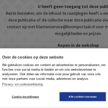
U heeft geen toegang tot deze publ
Beste bezoeker, om de inhoud te raadplegen heeft u e
deze publicatie of de collectie waar deze publicatie 
contact op met
klantenservice@boomportaal.nl
voor m
mogelijkheden en prijzen.
Kopen in de webshop
Deze publicatie is ook te vinden in onze webshop. Som
Over de cookies op deze website
ook de mogelijkheid om direct toegang te kopen to
We gebruiken cookies om content en advertenties te personaliseren, om
Naar de webshop
functies voor social media te bieden en om ons websiteverkeer te
analyseren. Ook delen we informatie over jouw gebruik van onze site
met onze partners voor social media, adverteren en analyse.
Privacy- en cookieverklaring
Cookie-instellingen
Alle cookies toestaan