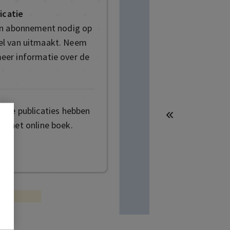
icatie
en abonnement nodig op
deel van uitmaakt. Neem
eer informatie over de
mige publicaties hebben
t het online boek.