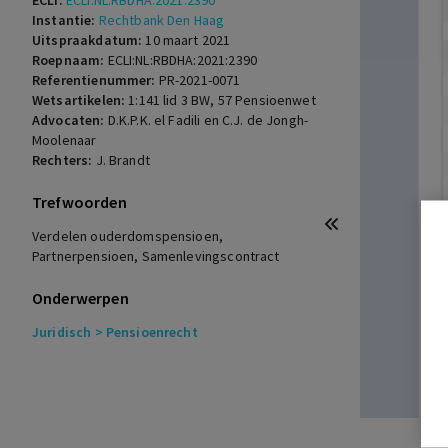
ECLI:
ECLI:NL:RBDHA:2021:2390
Instantie:
Rechtbank Den Haag
Uitspraakdatum:
10 maart 2021
Roepnaam:
ECLI:NL:RBDHA:2021:2390
Referentienummer:
PR-2021-0071
Wetsartikelen:
1:141 lid 3 BW
,
57 Pensioenwet
Advocaten:
D.K.P.K. el Fadili en C.J. de Jongh-
Moolenaar
Rechters:
J. Brandt
Trefwoorden
Verdelen ouderdomspensioen,
Partnerpensioen, Samenlevingscontract
Onderwerpen
Juridisch
> Pensioenrecht