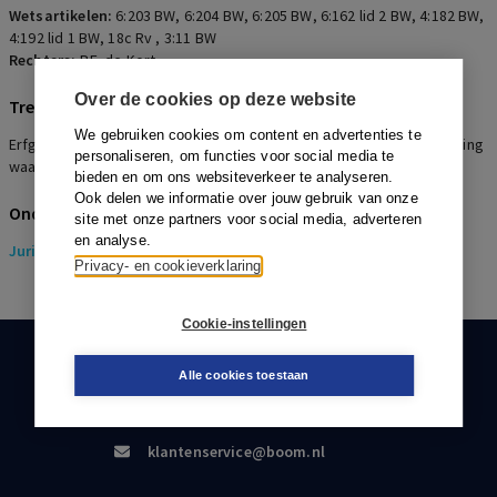
Wetsartikelen:
6:203 BW
,
6:204 BW
,
6:205 BW
,
6:162 lid 2 BW
,
4:182 BW
,
4:192 lid 1 BW
,
18c Rv
,
3:11 BW
Rechters:
P.E. de Kort
Over de cookies op deze website
Trefwoorden
We gebruiken cookies om content en advertenties te
Erfgenamen, Aansprakelijkheid, Onverschuldigde betaling, Schending
personaliseren, om functies voor social media te
waarheidsplicht, Onrechtmatige daad
bieden en om ons websiteverkeer te analyseren.
Ook delen we informatie over jouw gebruik van onze
Onderwerpen
site met onze partners voor social media, adverteren
en analyse.
Juridisch
> Pensioenrecht
Privacy- en cookieverklaring
Cookie-instellingen
KLANTENSERVICE
Alle cookies toestaan
088-0301000
klantenservice@boom.nl