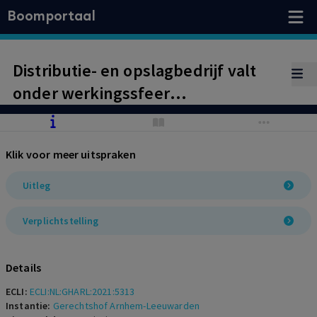
Boomportaal
Distributie- en opslagbedrijf valt
onder werkingssfeer
bedrijfstakpensioenfonds
beroepsvervoer over de weg
Klik voor meer uitspraken
Uitleg
Verplichtstelling
Details
ECLI:
ECLI:NL:GHARL:2021:5313
Instantie:
Gerechtshof Arnhem-Leeuwarden