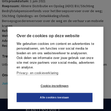
Uitspraakdatum:
1 juni 2021
Roepnaam:
Almere Distributie en Opslag (ADO) B.V./Stichting
Bedrijfstakpensioenfonds voor het Beroepsvervoer over de weg;
Stichting Opleidings- en Ontwikkelingsfonds
Beroepsgoederenvervoer over de weg en de verhuur van mobiele
kranen
Referentienummer:
PR-2021-0114
Wetsartikelen:
2 Wet Bpf 2000
Over de cookies op deze website
Advocaten:
M. Colenbrander en J. Trimbach
We gebruiken cookies om content en advertenties te
Rechters:
A.E.F. Hillen, M.F.J.N. van Osch en P.L.R. Wefers Bettink
personaliseren, om functies voor social media te
bieden en om ons websiteverkeer te analyseren.
Trefwoorden
Ook delen we informatie over jouw gebruik van onze
site met onze partners voor social media, adverteren
Uitleg, Werkingssfeerbepaling, Vervoer, Hoofdzakelijkheidscriterium
en analyse.
Privacy- en cookieverklaring
Onderwerpen
Juridisch
> Pensioenrecht
Cookie-instellingen
Alle cookies toestaan
KLANTENSERVICE