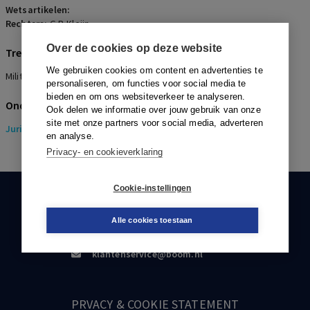
Wetsartikelen:
Rechters:
G.P. Kleijn
Over de cookies op deze website
Trefwoorden
We gebruiken cookies om content en advertenties te
Militair, Arbeidsongeschiktheid, PTSS
personaliseren, om functies voor social media te
bieden en om ons websiteverkeer te analyseren.
Onderwerpen
Ook delen we informatie over jouw gebruik van onze
site met onze partners voor social media, adverteren
Juridisch
> Pensioenrecht
en analyse.
Privacy- en cookieverklaring
Cookie-instellingen
KLANTENSERVICE
Alle cookies toestaan
088-0301000
klantenservice@boom.nl
PRVACY & COOKIE STATEMENT