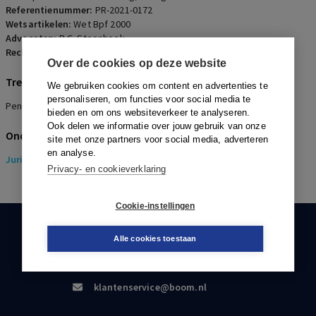
Referentienummer:
PR-2021-0172
Wetsartikelen:
Wet Bpf 2000
Advocaten:
R.C. Steenhoek
Rechters:
G.A.F.M. Wouters
Over de cookies op deze website
Trefwoorden
We gebruiken cookies om content en advertenties te
personaliseren, om functies voor social media te
Pensioenpremie, Omvang
bieden en om ons websiteverkeer te analyseren.
Ook delen we informatie over jouw gebruik van onze
Onderwerpen
site met onze partners voor social media, adverteren
en analyse.
Juridisch
> Pensioenrecht
Privacy- en cookieverklaring
Cookie-instellingen
KLANTENSERVICE
Alle cookies toestaan
088-0301000
klantenservice@boom.nl