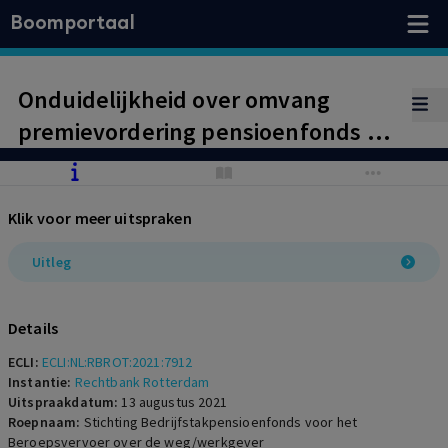
Boomportaal
Onduidelijkheid over omvang
premievordering pensioenfonds op
werkgever: gelet op
onduidelijkheid dient werkgever
Klik voor meer uitspraken
beperkt deel te betalen
Uitleg
Details
ECLI:
ECLI:NL:RBROT:2021:7912
Instantie:
Rechtbank Rotterdam
Uitspraakdatum:
13 augustus 2021
Roepnaam:
Stichting Bedrijfstakpensioenfonds voor het
Beroepsvervoer over de weg/werkgever