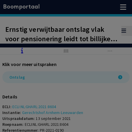
Boomportaal
Ernstig verwijtbaar ontslag vlak
voor pensionering leidt tot billijke
vergoeding met als uitgangspunt
verschil feitelijke situatie en situatie
Klik voor meer uitspraken
dat werknemer tot pensioendatum
in dienst was gebleven.
Ontslag
Details
ECLI:
ECLI:NL:GHARL:2021:8604
Instantie:
Gerechtshof Arnhem-Leeuwarden
Uitspraakdatum:
13 september 2021
Roepnaam:
ECLI:NL:GHARL:2021:8604
Referentienummer:
PR-2021-0190