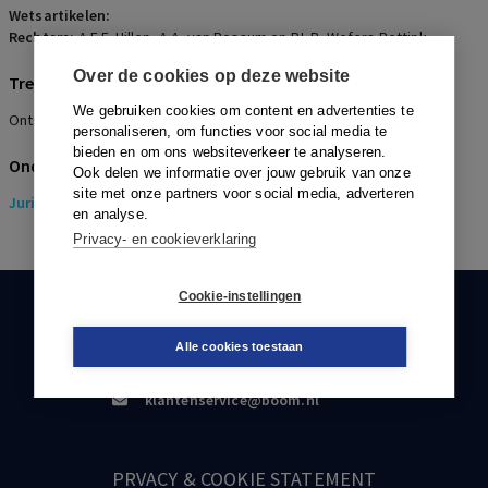
Wetsartikelen:
Rechters:
A.E.F. Hillen, A.A. van Rossum en P.L.R. Wefers Bettink
Over de cookies op deze website
Trefwoorden
We gebruiken cookies om content en advertenties te
Ontslag, Billijke vergoeding, Pensioendatum
personaliseren, om functies voor social media te
bieden en om ons websiteverkeer te analyseren.
Onderwerpen
Ook delen we informatie over jouw gebruik van onze
site met onze partners voor social media, adverteren
Juridisch
> Pensioenrecht
en analyse.
Privacy- en cookieverklaring
Cookie-instellingen
KLANTENSERVICE
Alle cookies toestaan
088-0301000
klantenservice@boom.nl
PRVACY & COOKIE STATEMENT