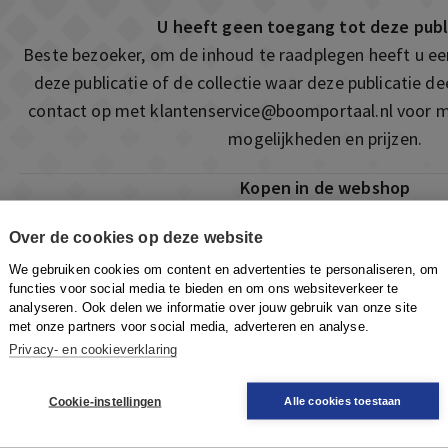
U heeft geen toegang tot deze publ
Beste bezoeker, om de inhoud te raadplegen heeft u e
deze publicatie of de collectie waar deze publicatie 
contact op met
klantenservice@boomportaal.nl
voor m
mogelijkheden en prijzen.
Kopen in de webshop
Deze publicatie is ook te vinden in onze webshop. Som
Over de cookies op deze website
ook de mogelijkheid om direct toegang te kopen to
We gebruiken cookies om content en advertenties te personaliseren, om
Naar de webshop
functies voor social media te bieden en om ons websiteverkeer te
analyseren. Ook delen we informatie over jouw gebruik van onze site
met onze partners voor social media, adverteren en analyse.
Privacy- en cookieverklaring
Cookie-instellingen
Alle cookies toestaan