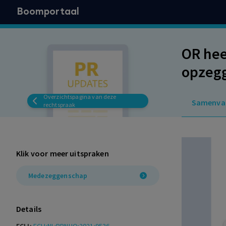
Boomportaal
OR hee
opzegg
Overzichtspagina van deze
Samenva
rechtspraak
Klik voor meer uitspraken
Medezeggenschap
Details