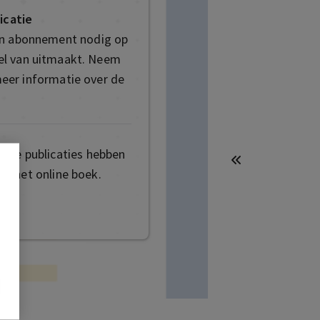
icatie
en abonnement nodig op
deel van uitmaakt. Neem
eer informatie over de
mige publicaties hebben
t het online boek.