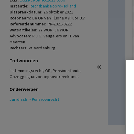
ECLI:
ECLI:NL:RBNHO:2021:9536
Instantie:
Rechtbank Noord-Holland
Uitspraakdatum:
26 oktober 2021
Roepnaam:
De OR van Fluor B.V./Fluor B.V.
Referentienummer:
PR-2021-0222
Wetsartikelen:
27 WOR
,
36 WOR
Advocaten:
R.J.G. Veugelers en H. van
Meerten
Rechters:
W. Aardenburg
Trefwoorden
Instemmingsrecht, OR, Pensioenfonds,
Opzegging uitvoeringsovereenkomst
Onderwerpen
Juridisch
> Pensioenrecht