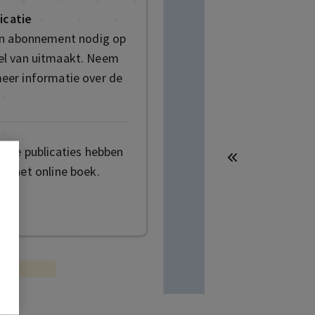
icatie
en abonnement nodig op
deel van uitmaakt. Neem
eer informatie over de
mige publicaties hebben
t het online boek.