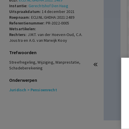
ECLI:
ECLI:NL:GHDHA:2021:2489
Instantie:
Gerechtshof Den Haag
Uitspraakdatum:
14 december 2021
Roepnaam:
ECLI:NL:GHDHA:2021:2489
Referentienummer:
PR-2022-0005
Wetsartikelen:
Rechters:
J.M.T. van der Hoeven-Oud, C.A.
Joustra en A.G. van Marwijk Kooy
Trefwoorden
Streefregeling, Wijziging, Wanprestatie,
Schadeberekening
Onderwerpen
Juridisch
> Pensioenrecht