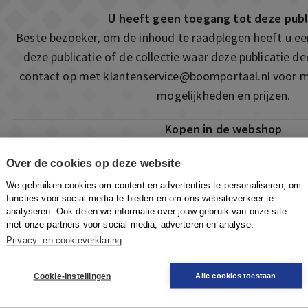
U heeft geen toegang tot deze publ
Beste bezoeker, om de inhoud te raadplegen heeft u e
deze publicatie of de collectie waar deze publicatie 
contact op met
klantenservice@boomportaal.nl
voor m
mogelijkheden en prijzen.
Kopen in de webshop
Deze publicatie is ook te vinden in onze webshop. Som
Over de cookies op deze website
ook de mogelijkheid om direct toegang te kopen to
We gebruiken cookies om content en advertenties te personaliseren, om
Naar de webshop
functies voor social media te bieden en om ons websiteverkeer te
analyseren. Ook delen we informatie over jouw gebruik van onze site
met onze partners voor social media, adverteren en analyse.
Privacy- en cookieverklaring
Cookie-instellingen
Alle cookies toestaan