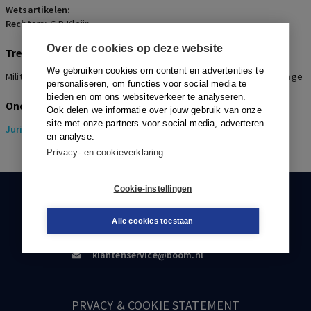
Wetsartikelen:
Rechters:
G.P. Kleijn
Over de cookies op deze website
Trefwoorden
We gebruiken cookies om content en advertenties te
Militair arbeidsongeschiktheidspensioen, PTSS, Medische rapportage
personaliseren, om functies voor social media te
bieden en om ons websiteverkeer te analyseren.
Onderwerpen
Ook delen we informatie over jouw gebruik van onze
site met onze partners voor social media, adverteren
Juridisch
> Pensioenrecht
en analyse.
Privacy- en cookieverklaring
Cookie-instellingen
KLANTENSERVICE
Alle cookies toestaan
088-0301000
klantenservice@boom.nl
PRVACY & COOKIE STATEMENT