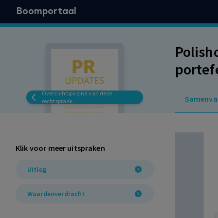
Boomportaal
Polish
portef
Overzichtspagina van deze
Samenva
rechtspraak
Klik voor meer uitspraken
Uitleg
Waardeoverdracht