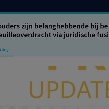
ouders zijn belanghebbende bij be
euilleoverdracht via juridische fu
tting