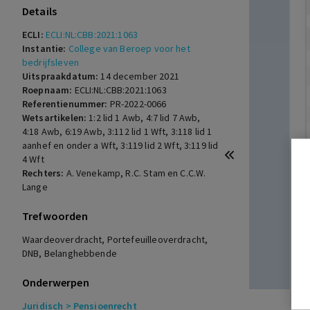
Details
ECLI:
ECLI:NL:CBB:2021:1063
Instantie:
College van Beroep voor het
bedrijfsleven
Uitspraakdatum:
14 december 2021
Roepnaam:
ECLI:NL:CBB:2021:1063
Referentienummer:
PR-2022-0066
Wetsartikelen:
1:2 lid 1 Awb
,
4:7 lid 7 Awb
,
4:18 Awb
,
6:19 Awb
,
3:112 lid 1 Wft
,
3:118 lid 1
aanhef en onder a Wft
,
3:119 lid 2 Wft
,
3:119 lid
4 Wft
Rechters:
A. Venekamp, R.C. Stam en C.C.W.
Lange
Trefwoorden
Waardeoverdracht, Portefeuilleoverdracht,
DNB, Belanghebbende
Onderwerpen
Juridisch
> Pensioenrecht