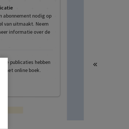
icatie
en abonnement nodig op
deel van uitmaakt. Neem
eer informatie over de
mige publicaties hebben
t het online boek.