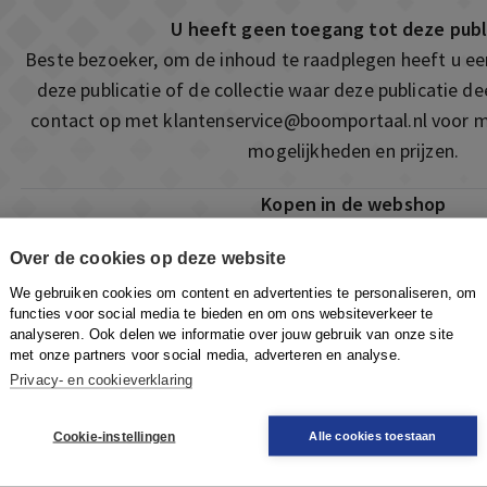
U heeft geen toegang tot deze publ
Beste bezoeker, om de inhoud te raadplegen heeft u e
deze publicatie of de collectie waar deze publicatie 
contact op met
klantenservice@boomportaal.nl
voor m
mogelijkheden en prijzen.
Kopen in de webshop
Deze publicatie is ook te vinden in onze webshop. Som
Over de cookies op deze website
ook de mogelijkheid om direct toegang te kopen to
We gebruiken cookies om content en advertenties te personaliseren, om
Naar de webshop
functies voor social media te bieden en om ons websiteverkeer te
analyseren. Ook delen we informatie over jouw gebruik van onze site
met onze partners voor social media, adverteren en analyse.
Privacy- en cookieverklaring
Cookie-instellingen
Alle cookies toestaan