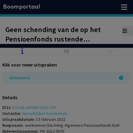
Boomportaal
Geen schending van de op het
Pensioenfonds rustende
informatieplicht bij het wijzigen van
omrekenfactoren
Klik voor meer uitspraken
Informatie
Details
ECLI:
ECLI:NL:GHAMS:2022:379
Instantie:
Gerechtshof Amsterdam
Uitspraakdatum:
15 februari 2022
Roepnaam:
werknemer/Stichting Algemeen Pensioenfonds KLM
Referentienummer:
PR-2022-0070