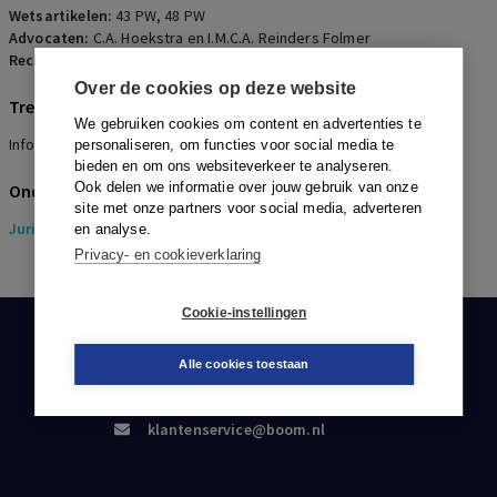
Wetsartikelen:
43 PW
,
48 PW
Advocaten:
C.A. Hoekstra en I.M.C.A. Reinders Folmer
Rechters:
G.C. Boot, R.J.M. Smit en I.A. Haanappel-van der Burg
Over de cookies op deze website
Trefwoorden
We gebruiken cookies om content en advertenties te
Informatie, Zorgplicht, Omrekenfactoren
personaliseren, om functies voor social media te
bieden en om ons websiteverkeer te analyseren.
Ook delen we informatie over jouw gebruik van onze
Onderwerpen
site met onze partners voor social media, adverteren
Juridisch
> Pensioenrecht
en analyse.
Privacy- en cookieverklaring
Cookie-instellingen
KLANTENSERVICE
Alle cookies toestaan
088-0301000
klantenservice@boom.nl