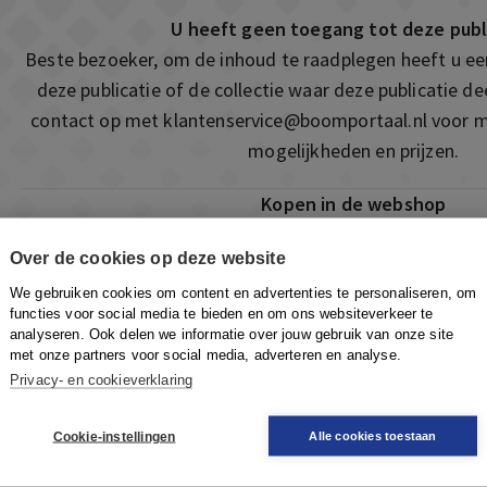
U heeft geen toegang tot deze publ
Beste bezoeker, om de inhoud te raadplegen heeft u e
deze publicatie of de collectie waar deze publicatie 
contact op met
klantenservice@boomportaal.nl
voor m
mogelijkheden en prijzen.
Kopen in de webshop
Deze publicatie is ook te vinden in onze webshop. Som
Over de cookies op deze website
ook de mogelijkheid om direct toegang te kopen to
We gebruiken cookies om content en advertenties te personaliseren, om
Naar de webshop
functies voor social media te bieden en om ons websiteverkeer te
analyseren. Ook delen we informatie over jouw gebruik van onze site
met onze partners voor social media, adverteren en analyse.
Privacy- en cookieverklaring
Cookie-instellingen
Alle cookies toestaan