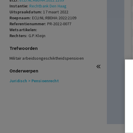
ECLI:
ECLI:NL:RBDHA:2022:2109
Instantie:
Rechtbank Den Haag
Uitspraakdatum:
17 maart 2022
Roepnaam:
ECLI:NL:RBDHA:2022:2109
Referentienummer:
PR-2022-0077
Wetsartikelen:
Rechters:
G.P. Kleijn
Trefwoorden
Militair arbeidsongeschiktheidspensioen
Onderwerpen
Juridisch
> Pensioenrecht