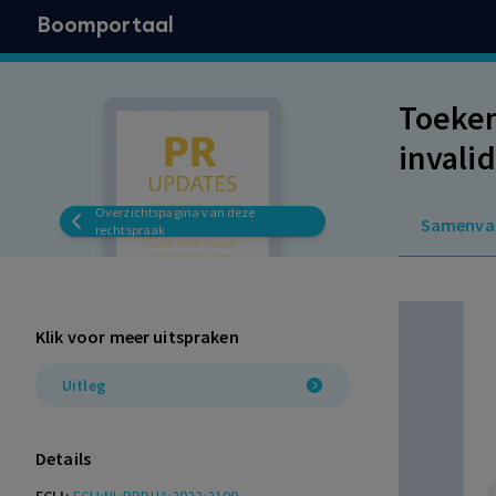
Boomportaal
Toeken
invalid
Overzichtspagina van deze
Samenva
rechtspraak
Klik voor meer uitspraken
Uitleg
Details