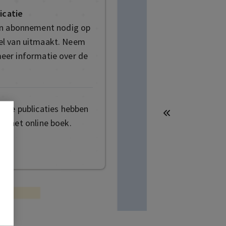
icatie
en abonnement nodig op
deel van uitmaakt. Neem
eer informatie over de
mige publicaties hebben
t het online boek.