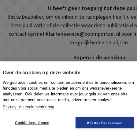
U heeft geen toegang tot deze publ
Beste bezoeker, om de inhoud te raadplegen heeft u e
deze publicatie of de collectie waar deze publicatie 
contact op met
klantenservice@boomportaal.nl
voor m
mogelijkheden en prijzen.
Kopen in de webshop
Deze publicatie is ook te vinden in onze webshop. Som
Over de cookies op deze website
ook de mogelijkheid om direct toegang te kopen to
We gebruiken cookies om content en advertenties te personaliseren, om
Naar de webshop
functies voor social media te bieden en om ons websiteverkeer te
analyseren. Ook delen we informatie over jouw gebruik van onze site
met onze partners voor social media, adverteren en analyse.
Privacy- en cookieverklaring
Cookie-instellingen
Alle cookies toestaan