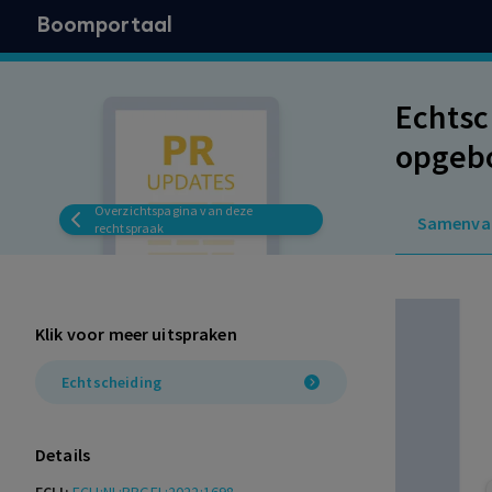
Boomportaal
Echtsc
opgebo
maande
Overzichtspagina van deze
Samenva
rechtspraak
Klik voor meer uitspraken
Echtscheiding
Details