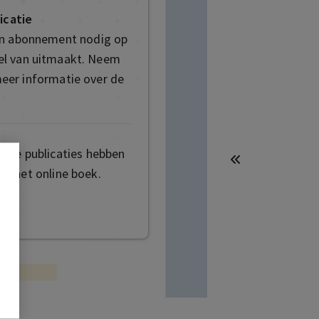
icatie
en abonnement nodig op
deel van uitmaakt. Neem
eer informatie over de
mige publicaties hebben
t het online boek.