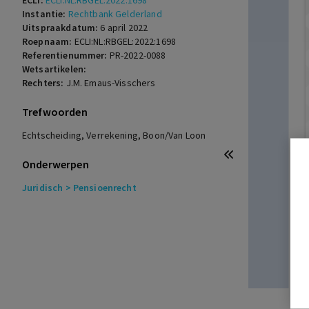
ECLI:
ECLI:NL:RBGEL:2022:1698
Instantie:
Rechtbank Gelderland
Uitspraakdatum:
6 april 2022
Roepnaam:
ECLI:NL:RBGEL:2022:1698
Referentienummer:
PR-2022-0088
Wetsartikelen:
Rechters:
J.M. Emaus-Visschers
Trefwoorden
Echtscheiding, Verrekening, Boon/Van Loon
Onderwerpen
Juridisch
> Pensioenrecht