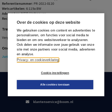
Referentienummer:
PR-2022-0120
Wetsartikelen:
6:119a BW
Advocaten:
M.T.P. Verhoeven
Rechters:
G.M. Drenth
Over de cookies op deze website
Trefwoorden
We gebruiken cookies om content en advertenties te
personaliseren, om functies voor social media te
Verplichtstelling, Premieafdracht, CAO, Schoonmaak
bieden en om ons websiteverkeer te analyseren.
Ook delen we informatie over jouw gebruik van onze
Onderwerpen
site met onze partners voor social media, adverteren
en analyse.
Juridisch
> Pensioenrecht
Privacy- en cookieverklaring
Cookie-instellingen
KLANTENSERVICE
Alle cookies toestaan
088-0301000
klantenservice@boom.nl