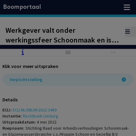
Boomportaal
Werkgever valt onder
werkingssfeer Schoonmaak en is
verplicht cao- en pensioenpremies
af te dragen
Klik voor meer uitspraken
Verplichtstelling
Details
ECLI:
ECLI:NL:RBLIM:2022:3489
Instantie:
Rechtbank Limburg
Uitspraakdatum:
4 mei 2022
Roepnaam:
Stichting Raad voor Arbeidsverhoudingen Schoonmaak-
en Glazenwassersbranche c.s./Moppie Schoon en Gezellig B.V.