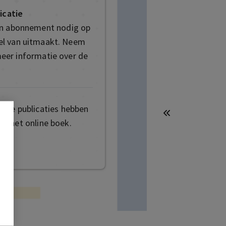
icatie
en abonnement nodig op
deel van uitmaakt. Neem
eer informatie over de
mige publicaties hebben
t het online boek.