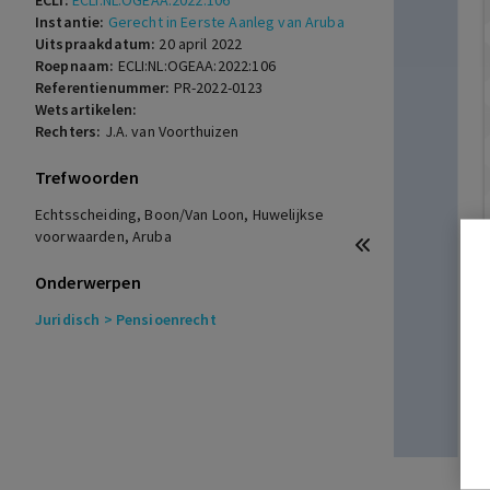
ECLI:
ECLI:NL:OGEAA:2022:106
Instantie:
Gerecht in Eerste Aanleg van Aruba
Uitspraakdatum:
20 april 2022
Roepnaam:
ECLI:NL:OGEAA:2022:106
Referentienummer:
PR-2022-0123
Wetsartikelen:
Rechters:
J.A. van Voorthuizen
Trefwoorden
Echtsscheiding, Boon/Van Loon, Huwelijkse
voorwaarden, Aruba
Onderwerpen
Juridisch
> Pensioenrecht