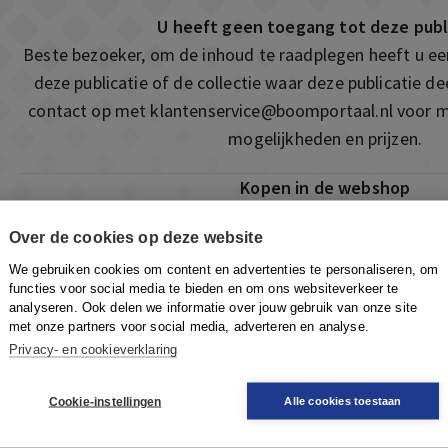
U heeft geen toegang tot deze publ
Beste bezoeker, om de inhoud te raadplegen heeft u e
deze publicatie of de collectie waar deze publicatie 
contact op met
klantenservice@boomportaal.nl
voor m
mogelijkheden en prijzen.
Kopen in de webshop
Deze publicatie is ook te vinden in onze webshop. Som
Over de cookies op deze website
ook de mogelijkheid om direct toegang te kopen to
We gebruiken cookies om content en advertenties te personaliseren, om
Naar de webshop
functies voor social media te bieden en om ons websiteverkeer te
analyseren. Ook delen we informatie over jouw gebruik van onze site
met onze partners voor social media, adverteren en analyse.
Privacy- en cookieverklaring
Cookie-instellingen
Alle cookies toestaan