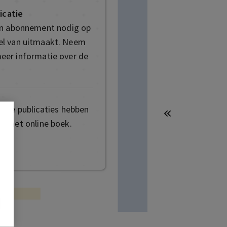
icatie
en abonnement nodig op
deel van uitmaakt. Neem
eer informatie over de
mige publicaties hebben
t het online boek.