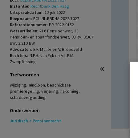
ECLI:
ECLI:NL:RBDHA:2022:7027
Instantie:
Rechtbank Den Haag
Uitspraakdatum:
12 juli 2022
Roepnaam:
ECLI:NL:RBDHA:2022:7027
Referentienummer:
PR-2022-0152
Wetsartikelen:
216 Pensioenwet
,
33
Pensioen- en spaarfondsenwet
,
93 Rv
,
3:307
BW
,
3:310 BW
Advocaten:
E.F. Muller en V. Breedveld
Rechters:
N.F.H. van Eijk en A.L.E.M.
Zweipfenning
Trefwoorden
wijziging, eindloon, beschikbare
premieregeling, verjaring, nakoming,
schadevergoeding
Onderwerpen
Juridisch
> Pensioenrecht