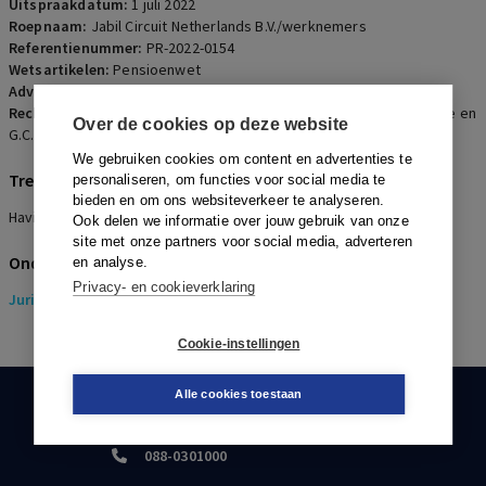
Uitspraakdatum:
1 juli 2022
Roepnaam:
Jabil Circuit Netherlands B.V./werknemers
Referentienummer:
PR-2022-0154
Wetsartikelen:
Pensioenwet
Advocaten:
M.W. Scheltema en H.J.W. Alt
Rechters:
G. de Groot, H.M. Wattendorff, F.J.P. Lock, A.E.B. ter Heide en
Over de cookies op deze website
G.C. Makkink
We gebruiken cookies om content en advertenties te
Trefwoorden
personaliseren, om functies voor social media te
bieden en om ons websiteverkeer te analyseren.
Haviltex, uitleg, indexatie
Ook delen we informatie over jouw gebruik van onze
site met onze partners voor social media, adverteren
Onderwerpen
en analyse.
Privacy- en cookieverklaring
Juridisch
> Pensioenrecht
Cookie-instellingen
Alle cookies toestaan
KLANTENSERVICE
088-0301000