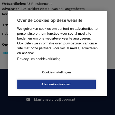
Wetsartikelen:
35 Pensioenwet
Advocaten:
F.M. Dekker en M.G. van de Langemheem
Rechters:
W.P.M. ter Berg, J.H. Kuiper en T.J. Zuiderman
Over de cookies op deze website
Trefwoorden
We gebruiken cookies om content en advertenties te
indexatie, aansprakelijkheid, financiering
personaliseren, om functies voor social media te
bieden en om ons websiteverkeer te analyseren.
Ook delen we informatie over jouw gebruik van onze
Onderwerpen
site met onze partners voor social media, adverteren
Juridisch
> Pensioenrecht
en analyse.
Privacy- en cookieverklaring
Cookie-instellingen
KLANTENSERVICE
Alle cookies toestaan
088-0301000
klantenservice@boom.nl