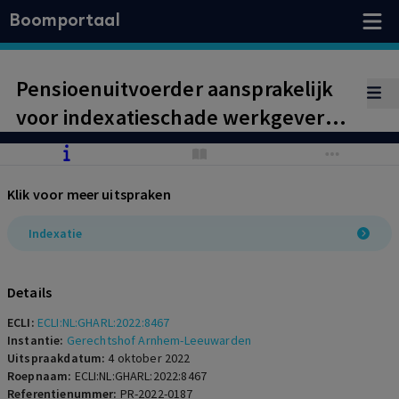
Boomportaal
Pensioenuitvoerder aansprakelijk
voor indexatieschade werkgever
maar van schade is niet gebleken.
Klik voor meer uitspraken
Indexatie
Details
ECLI:
ECLI:NL:GHARL:2022:8467
Instantie:
Gerechtshof Arnhem-Leeuwarden
Uitspraakdatum:
4 oktober 2022
Roepnaam:
ECLI:NL:GHARL:2022:8467
Referentienummer:
PR-2022-0187