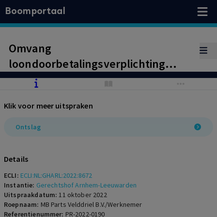
Boomportaal
Omvang
loondoorbetalingsverplichting
werkgever voor loonsanctie derde
ziektejaar inclusief afdracht
Klik voor meer uitspraken
pensioenpremie.
Ontslag
Details
ECLI:
ECLI:NL:GHARL:2022:8672
Instantie:
Gerechtshof Arnhem-Leeuwarden
Uitspraakdatum:
11 oktober 2022
Roepnaam:
MB Parts Velddriel B.V./Werknemer
Referentienummer:
PR-2022-0190