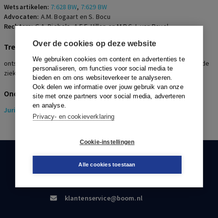
Wetsartikelen:
7:628 BW
,
7:629 BW
Advocaten:
A.M. Bogaart en S. Bocu
Rechters:
G.A. Diebels, A.E.F. Hillen en M.P.C.J. van Bavel
Over de cookies op deze website
Trefwoorden
We gebruiken cookies om content en advertenties te
ontslag, arbeidsongeschiktheid, loondoorbetaling, schorsing, derde
personaliseren, om functies voor social media te
ziektejaar, pensioenpremie
bieden en om ons websiteverkeer te analyseren.
Ook delen we informatie over jouw gebruik van onze
Onderwerpen
site met onze partners voor social media, adverteren
en analyse.
Juridisch
> Pensioenrecht
Privacy- en cookieverklaring
Cookie-instellingen
KLANTENSERVICE
Alle cookies toestaan
088-0301000
klantenservice@boom.nl