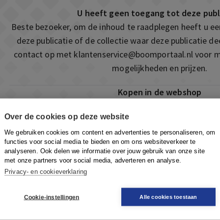
U heeft geen toegang tot deze publ
Beste bezoeker, om de inhoud te raadplegen heeft u e
deze publicatie of de collectie waar deze publicatie 
contact op met
klantenservice@boomportaal.nl
voor m
mogelijkheden en prijzen.
Kopen in de webshop
Deze publicatie is ook te vinden in onze webshop. Som
Over de cookies op deze website
ook de mogelijkheid om direct toegang te kopen to
We gebruiken cookies om content en advertenties te personaliseren, om
Naar de webshop
functies voor social media te bieden en om ons websiteverkeer te
analyseren. Ook delen we informatie over jouw gebruik van onze site
met onze partners voor social media, adverteren en analyse.
Privacy- en cookieverklaring
Cookie-instellingen
Alle cookies toestaan