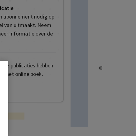
icatie
en abonnement nodig op
deel van uitmaakt. Neem
eer informatie over de
mige publicaties hebben
t het online boek.