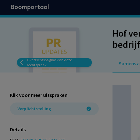
Boomportaal
Hof ve
bedrij
Overzichtspagina van deze
Samenva
rechtspraak
Klik voor meer uitspraken
Verplichtstelling
Details