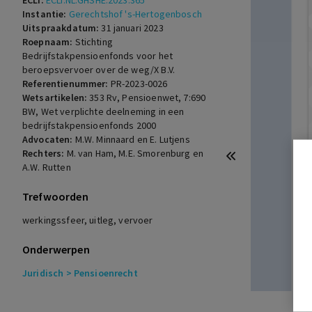
ECLI:
ECLI:NL:GHSHE:2023:365
Instantie:
Gerechtshof 's-Hertogenbosch
Uitspraakdatum:
31 januari 2023
Roepnaam:
Stichting
Bedrijfstakpensioenfonds voor het
beroepsvervoer over de weg/X B.V.
Referentienummer:
PR-2023-0026
Wetsartikelen:
353 Rv, Pensioenwet, 7:690
BW, Wet verplichte deelneming in een
bedrijfstakpensioenfonds 2000
Advocaten:
M.W. Minnaard en E. Lutjens
Rechters:
M. van Ham, M.E. Smorenburg en
A.W. Rutten
Trefwoorden
werkingssfeer, uitleg, vervoer
Onderwerpen
Juridisch
> Pensioenrecht