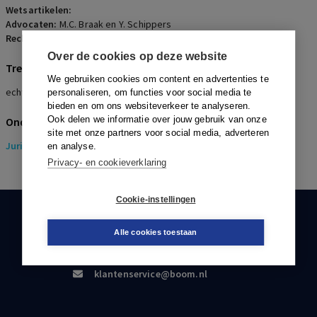
Wetsartikelen:
Advocaten:
M.C. Braak en Y. Schippers
Rechters:
L. van Dijk, O.E. Mulder en C. Coster
Over de cookies op deze website
Trefwoorden
We gebruiken cookies om content en advertenties te
echtscheiding, Engels recht, verdeling woning, pensioenverdeling
personaliseren, om functies voor social media te
bieden en om ons websiteverkeer te analyseren.
Ook delen we informatie over jouw gebruik van onze
Onderwerpen
site met onze partners voor social media, adverteren
Juridisch
> Pensioenrecht
en analyse.
Privacy- en cookieverklaring
Cookie-instellingen
KLANTENSERVICE
Alle cookies toestaan
088-0301000
klantenservice@boom.nl