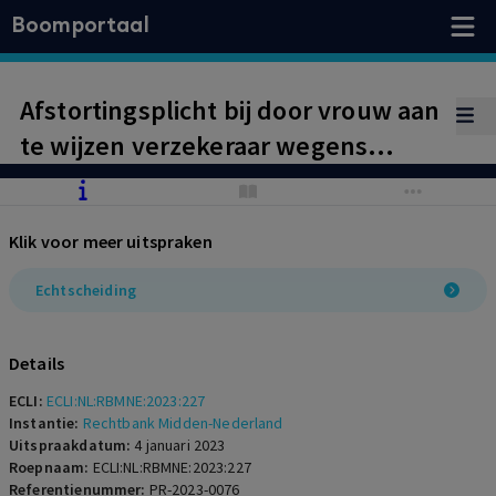
Boomportaal
Afstortingsplicht bij door vrouw aan
te wijzen verzekeraar wegens
verevening in eigen beheer
opgebouwd pensioen
Klik voor meer uitspraken
Echtscheiding
Details
ECLI:
ECLI:NL:RBMNE:2023:227
Instantie:
Rechtbank Midden-Nederland
Uitspraakdatum:
4 januari 2023
Roepnaam:
ECLI:NL:RBMNE:2023:227
Referentienummer:
PR-2023-0076