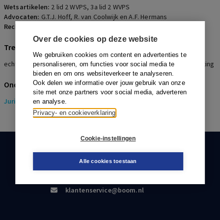
Wetsartikelen:
2 lid 2 WVPS
,
3a lid 2 WVPS
Advocaten:
G.T.J. Hoff, R. van Coolwijk en A.F. Hermans
Rechters:
S.H. Gaertman en D. Wachter
Over de cookies op deze website
Trefwoorden
We gebruiken cookies om content en advertenties te
echtscheiding, verevening, DGA, pensioen in eigen beheer, afstorting
personaliseren, om functies voor social media te
bieden en om ons websiteverkeer te analyseren.
Ook delen we informatie over jouw gebruik van onze
Onderwerpen
site met onze partners voor social media, adverteren
Juridisch
> Pensioenrecht
en analyse.
Privacy- en cookieverklaring
Cookie-instellingen
KLANTENSERVICE
Alle cookies toestaan
088-0301000
klantenservice@boom.nl