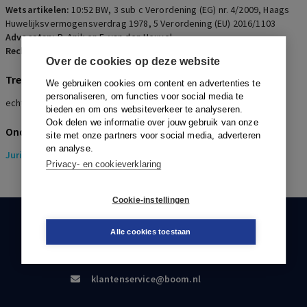
Wetsartikelen:
10:52 BW
,
3 sub c Verordening (EG) nr. 4/2009
,
Haags
Huwelijksvermogensverdrag 1978
,
5 Verordening (EU) 2016/1103
Advocaten:
B. Anik en F. van den Heuvel
Rechters:
I. de Bruin
Over de cookies op deze website
Trefwoorden
We gebruiken cookies om content en advertenties te
personaliseren, om functies voor social media te
echtscheiding, Iraans recht
bieden en om ons websiteverkeer te analyseren.
Ook delen we informatie over jouw gebruik van onze
Onderwerpen
site met onze partners voor social media, adverteren
en analyse.
Juridisch
> Pensioenrecht
Privacy- en cookieverklaring
Cookie-instellingen
KLANTENSERVICE
Alle cookies toestaan
088-0301000
klantenservice@boom.nl