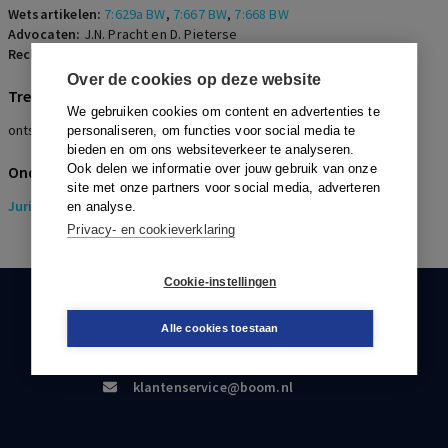
Wetsartikelen:
7:629a BW
,
7:667 BW
,
7:668 BW
Advocaten:
J.N. Pracht en D. Pieterse
Rechters:
A.J. Japenga
Over de cookies op deze website
Trefwoorden
We gebruiken cookies om content en advertenties te
ontslag, aanzegging, aanmeldplicht, billijke vergoeding
personaliseren, om functies voor social media te
bieden en om ons websiteverkeer te analyseren.
Ook delen we informatie over jouw gebruik van onze
Onderwerpen
site met onze partners voor social media, adverteren
Juridisch
> Pensioenrecht
en analyse.
Privacy- en cookieverklaring
Cookie-instellingen
KLANTENSERVICE
Alle cookies toestaan
088-0301000
klantenservice@boom.nl