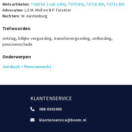
Wetsartikelen:
7:669 lid 3 sub a BW
,
7:670 BW
,
7:671b BW
,
7:671c BW
Advocaten:
L.E.M. Moll en B.P. Furstner
Rechters:
W. Aardenburg
Trefwoorden
ontslag, billijke vergoeding, transitievergoeding, ontbinding,
pensioenschade
Onderwerpen
Juridisch
> Pensioenrecht
KLANTENSERVICE
088-0301000
klantenservice@boom.nl