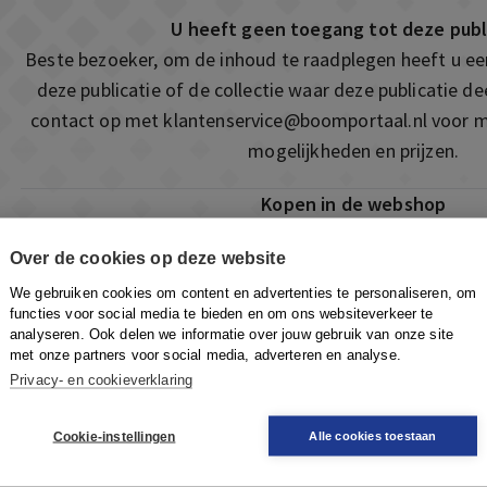
U heeft geen toegang tot deze publ
Beste bezoeker, om de inhoud te raadplegen heeft u e
deze publicatie of de collectie waar deze publicatie 
contact op met
klantenservice@boomportaal.nl
voor m
mogelijkheden en prijzen.
Kopen in de webshop
Deze publicatie is ook te vinden in onze webshop. Som
Over de cookies op deze website
ook de mogelijkheid om direct toegang te kopen to
We gebruiken cookies om content en advertenties te personaliseren, om
Naar de webshop
functies voor social media te bieden en om ons websiteverkeer te
analyseren. Ook delen we informatie over jouw gebruik van onze site
met onze partners voor social media, adverteren en analyse.
Privacy- en cookieverklaring
Cookie-instellingen
Alle cookies toestaan