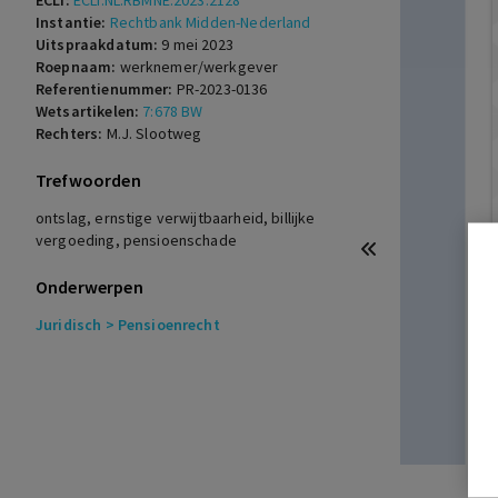
ECLI:
ECLI:NL:RBMNE:2023:2128
Instantie:
Rechtbank Midden-Nederland
Uitspraakdatum:
9 mei 2023
Roepnaam:
werknemer/werkgever
Referentienummer:
PR-2023-0136
Wetsartikelen:
7:678 BW
Rechters:
M.J. Slootweg
Trefwoorden
ontslag, ernstige verwijtbaarheid, billijke
vergoeding, pensioenschade
Onderwerpen
Juridisch
> Pensioenrecht