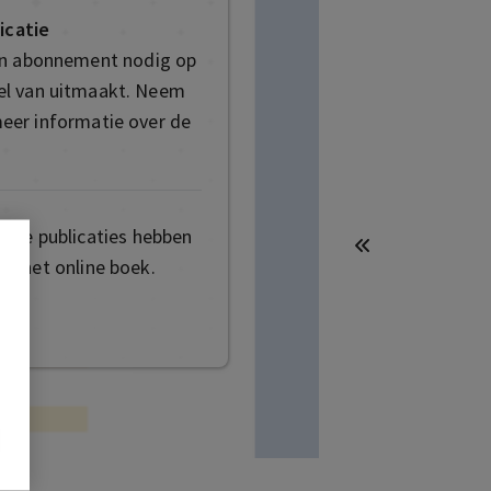
icatie
en abonnement nodig op
deel van uitmaakt. Neem
eer informatie over de
mige publicaties hebben
t het online boek.