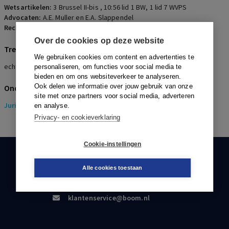
Wetsartikelen:
3 Brussel II-bis
,
10:56 lid 1 BW
,
1 lid 7 WVPS
Advocaten:
A.E. Muller en E.A. Slappendel
Rechters:
C.G. Meeder, A. Emmens en H.C.L. Vreugdenhil
Over de cookies op deze website
Trefwoorden
We gebruiken cookies om content en advertenties te
echtscheiding, nevenvoorzieningen, inzageplicht pensioen
personaliseren, om functies voor social media te
bieden en om ons websiteverkeer te analyseren.
Ook delen we informatie over jouw gebruik van onze
Onderwerpen
site met onze partners voor social media, adverteren
Juridisch
> Pensioenrecht
en analyse.
Privacy- en cookieverklaring
Cookie-instellingen
KLANTENSERVICE
Alle cookies toestaan
088-0301000
klantenservice@boom.nl