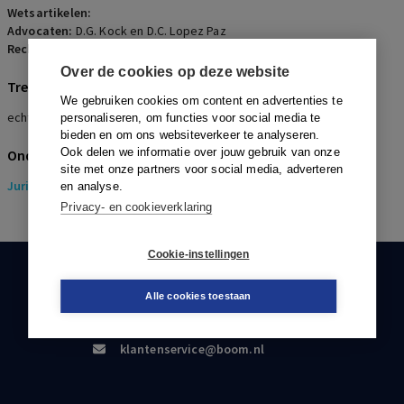
Wetsartikelen:
Advocaten:
D.G. Kock en D.C. Lopez Paz
Rechters:
J.A. van Voorthuizen
Over de cookies op deze website
Trefwoorden
We gebruiken cookies om content en advertenties te
echtscheiding, verdeling
personaliseren, om functies voor social media te
bieden en om ons websiteverkeer te analyseren.
Ook delen we informatie over jouw gebruik van onze
Onderwerpen
site met onze partners voor social media, adverteren
Juridisch
> Pensioenrecht
en analyse.
Privacy- en cookieverklaring
Cookie-instellingen
KLANTENSERVICE
Alle cookies toestaan
088-0301000
klantenservice@boom.nl