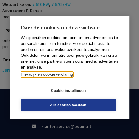
Wetsartikelen:
7:610 BW
,
7:670b BW
Advocaten:
E. Danso
Rechters:
A.J.M. van Breevoort
Over de cookies op deze website
Trefwoorden
We gebruiken cookies om content en advertenties te
ontslag, arbeidsovereenkomst, vaststellingsovereenkomst,
personaliseren, om functies voor social media te
pensioenpremie
bieden en om ons websiteverkeer te analyseren.
Ook delen we informatie over jouw gebruik van onze
Onderwerpen
site met onze partners voor social media, adverteren
en analyse.
Juridisch
> Pensioenrecht
Privacy- en cookieverklaring
Cookie-instellingen
KLANTENSERVICE
Alle cookies toestaan
088-0301000
klantenservice@boom.nl