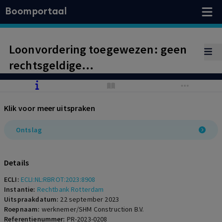
Boomportaal
Loonvordering toegewezen: geen
rechtsgeldige
vaststellingsovereenkomst;
vordering betaling pensioenpremie
Klik voor meer uitspraken
aan werknemer afgewezen
Ontslag
Details
ECLI:
ECLI:NL:RBROT:2023:8908
Instantie:
Rechtbank Rotterdam
Uitspraakdatum:
22 september 2023
Roepnaam:
werknemer/SHM Construction B.V.
Referentienummer:
PR-2023-0208