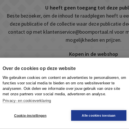
U heeft geen toegang tot deze publ
Beste bezoeker, om de inhoud te raadplegen heeft u e
deze publicatie of de collectie waar deze publicatie 
contact op met
klantenservice@boomportaal.nl
voor m
mogelijkheden en prijzen.
Kopen in de webshop
Deze publicatie is ook te vinden in onze webshop. Som
Over de cookies op deze website
ook de mogelijkheid om direct toegang te kopen to
We gebruiken cookies om content en advertenties te personaliseren, om
Naar de webshop
functies voor social media te bieden en om ons websiteverkeer te
analyseren. Ook delen we informatie over jouw gebruik van onze site
met onze partners voor social media, adverteren en analyse.
Privacy- en cookieverklaring
Cookie-instellingen
Alle cookies toestaan