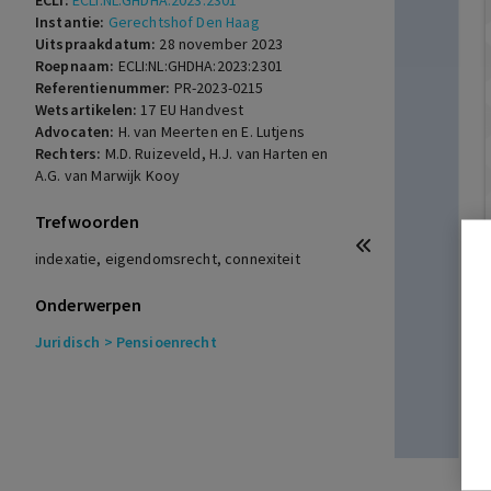
ECLI:
ECLI:NL:GHDHA:2023:2301
Instantie:
Gerechtshof Den Haag
Uitspraakdatum:
28 november 2023
Roepnaam:
ECLI:NL:GHDHA:2023:2301
Referentienummer:
PR-2023-0215
Wetsartikelen:
17 EU Handvest
Advocaten:
H. van Meerten en E. Lutjens
Rechters:
M.D. Ruizeveld, H.J. van Harten en
A.G. van Marwijk Kooy
Trefwoorden
indexatie, eigendomsrecht, connexiteit
Onderwerpen
Juridisch
> Pensioenrecht