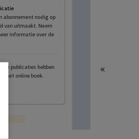
icatie
en abonnement nodig op
deel van uitmaakt. Neem
eer informatie over de
mige publicaties hebben
t het online boek.