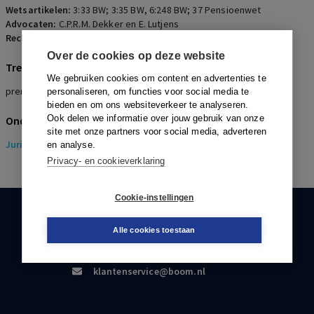
Wetsartikelen:
3:33 BW; 3:35 BW, 6:248 BW; 37 Pensioenwet
Advocaten:
C.P.R.M. Dekker en E. Lutjens
Rechters:
R.J.M. Smit, A.S. Arnold en A.C.M. Kuypers
Over de cookies op deze website
Trefwoorden
We gebruiken cookies om content en advertenties te
premievrijstelling, arbeidsongeschiktheid, aanmelding
personaliseren, om functies voor social media te
bieden en om ons websiteverkeer te analyseren.
Ook delen we informatie over jouw gebruik van onze
Onderwerpen
site met onze partners voor social media, adverteren
Juridisch
> Pensioenrecht
en analyse.
Privacy- en cookieverklaring
Cookie-instellingen
KLANTENSERVICE
Alle cookies toestaan
088-0301000
klantenservice@boom.nl