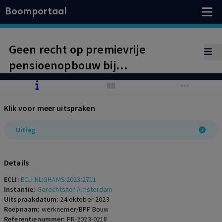
Boomportaal
Geen recht op premievrije
pensioenopbouw bij
arbeidsongeschiktheid omdat geen
tijdige aanvraag is ingediend
Klik voor meer uitspraken
Uitleg
Details
ECLI:
ECLI:NL:GHAMS:2023:2711
Instantie:
Gerechtshof Amsterdam
Uitspraakdatum:
24 oktober 2023
Roepnaam:
werknemer/BPF Bouw
Referentienummer:
PR-2023-0218