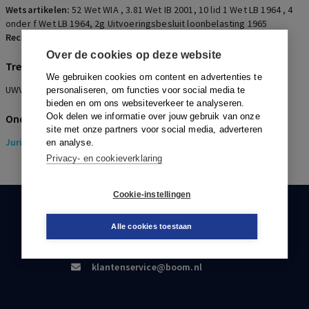
Wetsartikelen:
52 Wet WIA
,
3.81 Wet IB 2001
,
10 lid 1 Wet LB 1964
,
4
onder f Wet LB 1964
,
2g Uitvoeringsbesluit loonbelasting 1965
Rechters:
M. de Vries
Over de cookies op deze website
Trefwoorden
We gebruiken cookies om content en advertenties te
UWV, WIA-uitkering, IVA, verrekening, bevoegdheid
personaliseren, om functies voor social media te
bieden en om ons websiteverkeer te analyseren.
Ook delen we informatie over jouw gebruik van onze
Onderwerpen
site met onze partners voor social media, adverteren
Juridisch
> Pensioenrecht
en analyse.
Privacy- en cookieverklaring
Cookie-instellingen
KLANTENSERVICE
Alle cookies toestaan
088-0301000
klantenservice@boom.nl