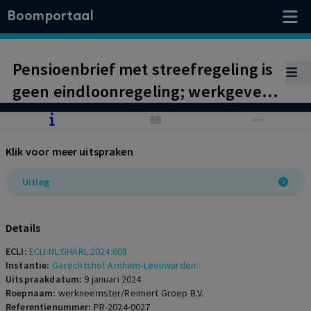
Boomportaal
Pensioenbrief met streefregeling is
geen eindloonregeling; werkgever
is pensioentoezegging nagekomen
door premieregeling en
Klik voor meer uitspraken
aanvullende koopsommen
Uitleg
Details
ECLI:
ECLI:NL:GHARL:2024:608
Instantie:
Gerechtshof Arnhem-Leeuwarden
Uitspraakdatum:
9 januari 2024
Roepnaam:
werkneemster/Reimert Groep B.V.
Referentienummer:
PR-2024-0027