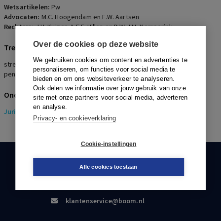
Wetsartikelen:
Pw
Advocaten:
M.C. Hoogendam en F.W. Aartsen
Rechters:
J.H. Kuiper, A.E.F. Hillen en D.W.J.M. Kemperink
Over de cookies op deze website
Trefwoorden
We gebruiken cookies om content en advertenties te
streefregeling, eindloon, kapitaalovereenkomst,
personaliseren, om functies voor social media te
pensioentoezegging
bieden en om ons websiteverkeer te analyseren.
Ook delen we informatie over jouw gebruik van onze
Onderwerpen
site met onze partners voor social media, adverteren
en analyse.
Juridisch
> Pensioenrecht
Privacy- en cookieverklaring
Cookie-instellingen
KLANTENSERVICE
Alle cookies toestaan
088-0301000
klantenservice@boom.nl