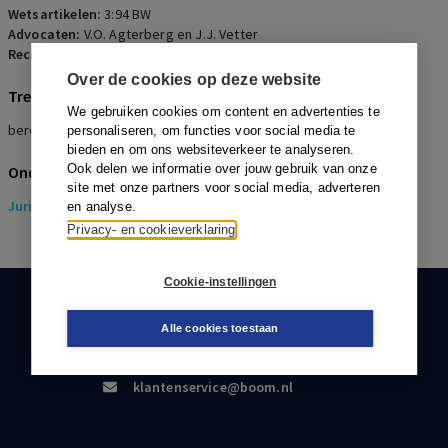
Wetsartikelen:
3:94 BW
Advocaten:
V.O. Agterberg en J.J. Vetter
Rechters:
H. de Hek, I. Tubben en M.M.A. Wind
Over de cookies op deze website
Trefwoorden
We gebruiken cookies om content en advertenties te
beroepsaansprakelijkheid, schade, verjaring, causaal verband
personaliseren, om functies voor social media te
bieden en om ons websiteverkeer te analyseren.
Ook delen we informatie over jouw gebruik van onze
Onderwerpen
site met onze partners voor social media, adverteren
Juridisch
> Pensioenrecht
en analyse.
Privacy- en cookieverklaring
Cookie-instellingen
KLANTENSERVICE
Alle cookies toestaan
088-0301000
klantenservice@boom.nl