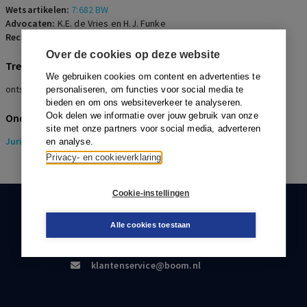
Wetsartikelen:
7:682 BW
Advocaten:
K.E. de Vries en H.J. Funke
Rechters:
R. Giltay
Over de cookies op deze website
Trefwoorden
We gebruiken cookies om content en advertenties te
ontslag, billijke vergoeding, pensioenschade
personaliseren, om functies voor social media te
bieden en om ons websiteverkeer te analyseren.
Ook delen we informatie over jouw gebruik van onze
Onderwerpen
site met onze partners voor social media, adverteren
Juridisch
> Pensioenrecht
en analyse.
Privacy- en cookieverklaring
Cookie-instellingen
KLANTENSERVICE
Alle cookies toestaan
088-0301000
klantenservice@boom.nl