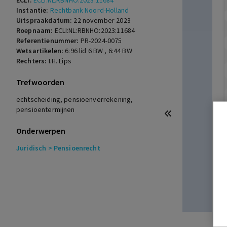
ECLI:
ECLI:NL:RBNHO:2023:11684
Instantie:
Rechtbank Noord-Holland
Uitspraakdatum:
22 november 2023
Roepnaam:
ECLI:NL:RBNHO:2023:11684
Referentienummer:
PR-2024-0075
Wetsartikelen:
6:96 lid 6 BW
,
6:44 BW
Rechters:
I.H. Lips
Trefwoorden
echtscheiding, pensioenverrekening,
pensioentermijnen
Onderwerpen
Juridisch
> Pensioenrecht