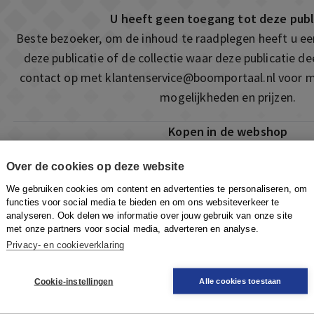
U heeft geen toegang tot deze publ
Beste bezoeker, om de inhoud te raadplegen heeft u e
deze publicatie of de collectie waar deze publicatie 
contact op met
klantenservice@boomportaal.nl
voor m
mogelijkheden en prijzen.
Kopen in de webshop
Deze publicatie is ook te vinden in onze webshop. Som
Over de cookies op deze website
ook de mogelijkheid om direct toegang te kopen to
We gebruiken cookies om content en advertenties te personaliseren, om
Naar de webshop
functies voor social media te bieden en om ons websiteverkeer te
analyseren. Ook delen we informatie over jouw gebruik van onze site
met onze partners voor social media, adverteren en analyse.
Privacy- en cookieverklaring
Cookie-instellingen
Alle cookies toestaan