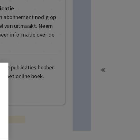
icatie
en abonnement nodig op
deel van uitmaakt. Neem
eer informatie over de
mige publicaties hebben
t het online boek.