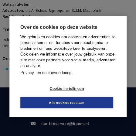
Wetsartikelen:
Advocaten:
L.J.A. Eshuis-Nijmeijer en S.J.M. Masselink
Rechters:
K.J. Haarhuis
Over de cookies op deze website
Trefwoorden
We gebruiken cookies om content en advertenties te
echtscheiding, huwelijkse voorwaarden, verrekening,
personaliseren, om functies voor social media te
pensioenverevening
bieden en om ons websiteverkeer te analyseren.
Ook delen we informatie over jouw gebruik van onze
Onderwerpen
site met onze partners voor social media, adverteren
en analyse.
Juridisch
> Pensioenrecht
Privacy- en cookieverklaring
Cookie-instellingen
KLANTENSERVICE
Alle cookies toestaan
088-0301000
klantenservice@boom.nl