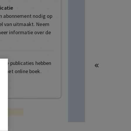
icatie
en abonnement nodig op
deel van uitmaakt. Neem
eer informatie over de
mige publicaties hebben
t het online boek.