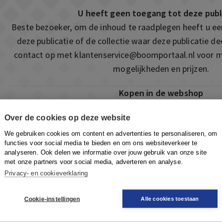
U heeft geen toegang tot deze publ
Beste bezoeker, om de inhoud te raadplegen heeft u e
deze publicatie of de collectie waar deze publicatie 
contact op met
klantenservice@boomportaal.nl
voor m
mogelijkheden en prijzen.
Kopen in de webshop
Deze publicatie is ook te vinden in onze webshop. Som
Over de cookies op deze website
ook de mogelijkheid om direct toegang te kopen to
We gebruiken cookies om content en advertenties te personaliseren, om
Naar de webshop
functies voor social media te bieden en om ons websiteverkeer te
analyseren. Ook delen we informatie over jouw gebruik van onze site
met onze partners voor social media, adverteren en analyse.
Privacy- en cookieverklaring
Cookie-instellingen
Alle cookies toestaan