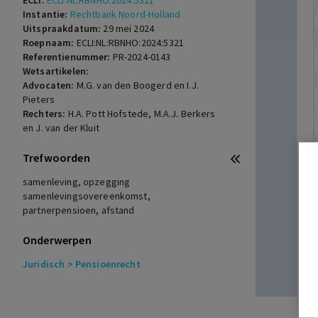
ECLI:
ECLI:NL:RBNHO:2024:5321
Instantie:
Rechtbank Noord-Holland
Uitspraakdatum:
29 mei 2024
Roepnaam:
ECLI:NL:RBNHO:2024:5321
Referentienummer:
PR-2024-0143
Wetsartikelen:
Advocaten:
M.G. van den Boogerd en I.J.
Pieters
Rechters:
H.A. Pott Hofstede, M.A.J. Berkers
en J. van der Kluit
Trefwoorden
samenleving, opzegging
samenlevingsovereenkomst,
partnerpensioen, afstand
Onderwerpen
Juridisch
> Pensioenrecht