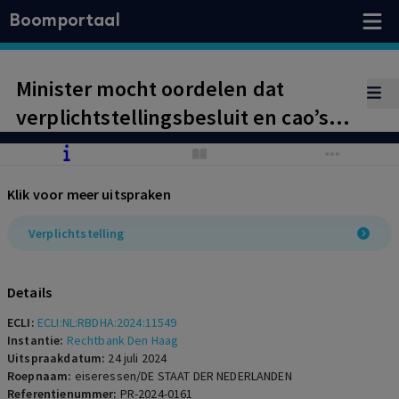
Boomportaal
Minister mocht oordelen dat
verplichtstellingsbesluit en cao’s
representatief waren wegens
belangrijke meerderheid
Klik voor meer uitspraken
Verplichtstelling
Details
ECLI:
ECLI:NL:RBDHA:2024:11549
Instantie:
Rechtbank Den Haag
Uitspraakdatum:
24 juli 2024
Roepnaam:
eiseressen/DE STAAT DER NEDERLANDEN
Referentienummer:
PR-2024-0161