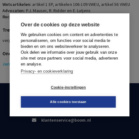
Wetsartikelen:
artikel 1 EP
,
artikelen 106-109 VWEU
,
artikel 56 VWEU
Advocaten:
P.J. Mauser, R. Ridder en E. Lutjens
Rechters:
D.R. Glass, W.M. Limborgh en A.M. Boogers
Over de cookies op deze website
Trefwoorden
We gebruiken cookies om content en advertenties te
verplichtstelling, representativiteit, belangrijke meerderheid
personaliseren, om functies voor social media te
bieden en om ons websiteverkeer te analyseren.
Ook delen we informatie over jouw gebruik van onze
Onderwerpen
site met onze partners voor social media, adverteren
Juridisch
> Pensioenrecht
en analyse.
Privacy- en cookieverklaring
Cookie-instellingen
KLANTENSERVICE
Alle cookies toestaan
088-0301000
klantenservice@boom.nl