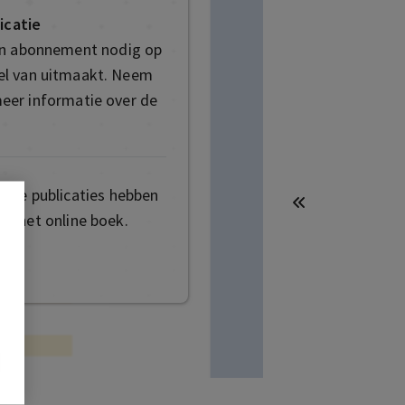
icatie
en abonnement nodig op
deel van uitmaakt. Neem
eer informatie over de
mige publicaties hebben
t het online boek.