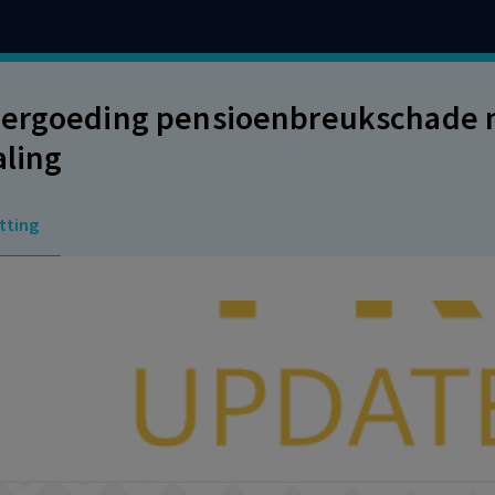
ergoeding pensioenbreukschade n
aling
tting