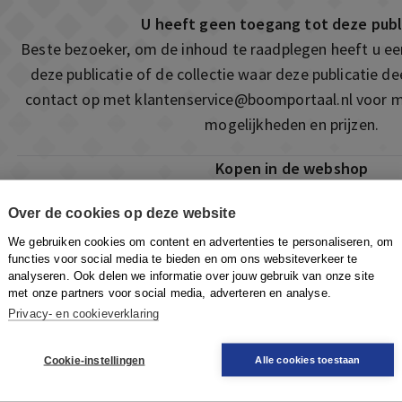
U heeft geen toegang tot deze publ
Beste bezoeker, om de inhoud te raadplegen heeft u e
deze publicatie of de collectie waar deze publicatie 
contact op met
klantenservice@boomportaal.nl
voor m
mogelijkheden en prijzen.
Kopen in de webshop
Deze publicatie is ook te vinden in onze webshop. Som
Over de cookies op deze website
ook de mogelijkheid om direct toegang te kopen to
We gebruiken cookies om content en advertenties te personaliseren, om
Naar de webshop
functies voor social media te bieden en om ons websiteverkeer te
analyseren. Ook delen we informatie over jouw gebruik van onze site
met onze partners voor social media, adverteren en analyse.
Privacy- en cookieverklaring
Cookie-instellingen
Alle cookies toestaan