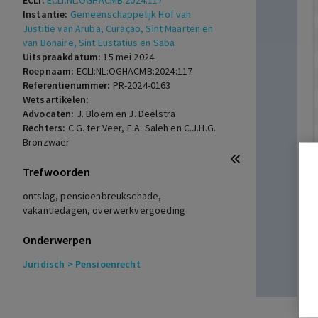
ECLI:
ECLI:NL:OGHACMB:2024:117
Instantie:
Gemeenschappelijk Hof van
Justitie van Aruba, Curaçao, Sint Maarten en
van Bonaire, Sint Eustatius en Saba
Uitspraakdatum:
15 mei 2024
Roepnaam:
ECLI:NL:OGHACMB:2024:117
Referentienummer:
PR-2024-0163
Wetsartikelen:
Advocaten:
J. Bloem en J. Deelstra
Rechters:
C.G. ter Veer, E.A. Saleh en C.J.H.G.
Bronzwaer
Trefwoorden
ontslag, pensioenbreukschade,
vakantiedagen, overwerkvergoeding
Onderwerpen
Juridisch
> Pensioenrecht