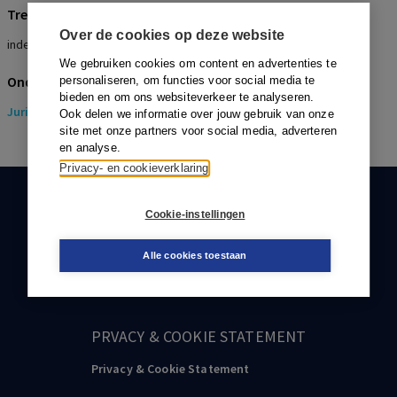
Trefwoorden
Over de cookies op deze website
indexatie, informatie
We gebruiken cookies om content en advertenties te
Onderwerpen
personaliseren, om functies voor social media te
bieden en om ons websiteverkeer te analyseren.
Juridisch
> Pensioenrecht
Ook delen we informatie over jouw gebruik van onze
site met onze partners voor social media, adverteren
en analyse.
Privacy- en cookieverklaring
KLANTENSERVICE
Cookie-instellingen
088-0301000
Alle cookies toestaan
klantenservice@boom.nl
PRVACY & COOKIE STATEMENT
Privacy & Cookie Statement