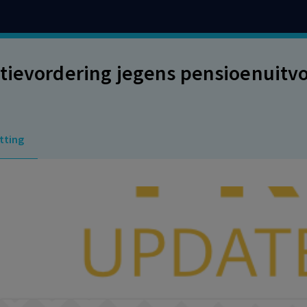
tievordering jegens pensioenuitv
tting