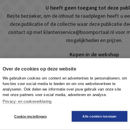
U heeft geen toegang tot deze publ
Beste bezoeker, om de inhoud te raadplegen heeft u e
deze publicatie of de collectie waar deze publicatie 
contact op met
klantenservice@boomportaal.nl
voor m
mogelijkheden en prijzen.
Kopen in de webshop
Deze publicatie is ook te vinden in onze webshop. Som
Over de cookies op deze website
ook de mogelijkheid om direct toegang te kopen to
We gebruiken cookies om content en advertenties te personaliseren, om
Naar de webshop
functies voor social media te bieden en om ons websiteverkeer te
analyseren. Ook delen we informatie over jouw gebruik van onze site
met onze partners voor social media, adverteren en analyse.
Privacy- en cookieverklaring
Cookie-instellingen
Alle cookies toestaan