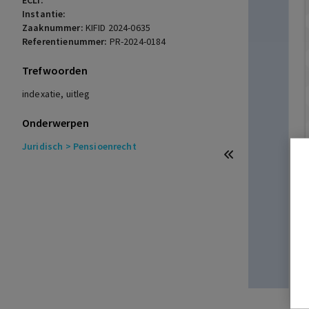
ECLI:
Instantie:
Zaaknummer:
KIFID 2024-0635
Referentienummer:
PR-2024-0184
Trefwoorden
indexatie, uitleg
Onderwerpen
Juridisch
> Pensioenrecht