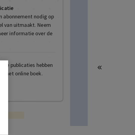
icatie
en abonnement nodig op
deel van uitmaakt. Neem
eer informatie over de
mige publicaties hebben
t het online boek.