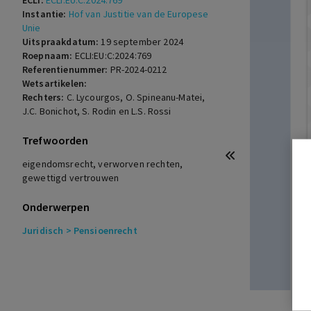
ECLI:
ECLI:EU:C:2024:769
Instantie:
Hof van Justitie van de Europese
Unie
Uitspraakdatum:
19 september 2024
Roepnaam:
ECLI:EU:C:2024:769
Referentienummer:
PR-2024-0212
Wetsartikelen:
Rechters:
C. Lycourgos, O. Spineanu-Matei,
J.C. Bonichot, S. Rodin en L.S. Rossi
Trefwoorden
eigendomsrecht, verworven rechten,
gewettigd vertrouwen
Onderwerpen
Juridisch
> Pensioenrecht