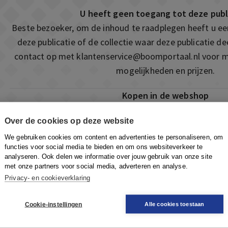
U heeft geen toegang tot deze publ
Beste bezoeker, om de inhoud te raadplegen heeft u e
deze publicatie of de collectie waar deze publicatie 
contact op met
klantenservice@boomportaal.nl
voor m
mogelijkheden en prijzen.
Kopen in de webshop
Deze publicatie is ook te vinden in onze webshop. Som
Over de cookies op deze website
ook de mogelijkheid om direct toegang te kopen to
We gebruiken cookies om content en advertenties te personaliseren, om
Naar de webshop
functies voor social media te bieden en om ons websiteverkeer te
analyseren. Ook delen we informatie over jouw gebruik van onze site
met onze partners voor social media, adverteren en analyse.
Privacy- en cookieverklaring
Cookie-instellingen
Alle cookies toestaan