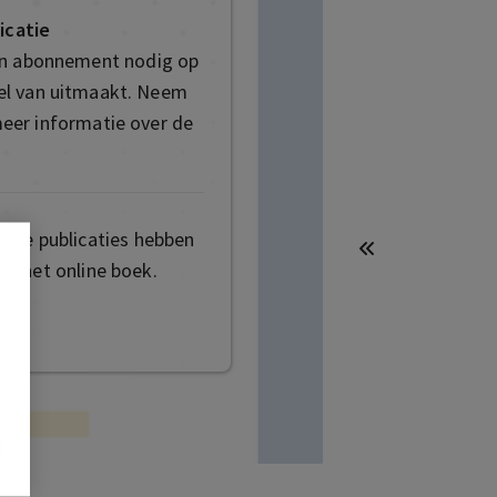
icatie
en abonnement nodig op
deel van uitmaakt. Neem
eer informatie over de
mige publicaties hebben
t het online boek.